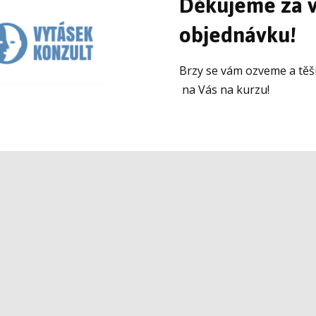
Děkujeme za v
objednávku!
Brzy se vám ozveme a těš
na Vás na kurzu!