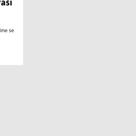
aši
íme se