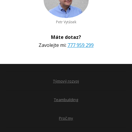
Petr Vytásek
Máte dotaz?
Zavolejte mi:
777 959 299
Týmový rozvoj
Teambuilding
Proč my