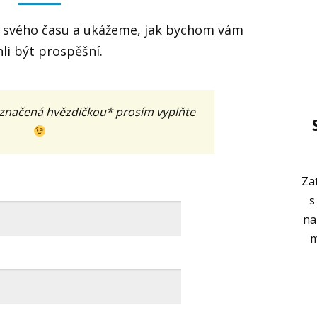
 svého času a ukážeme, jak bychom vám
li být prospěšní.
označená hvězdičkou* prosím vyplňte
Za
s
na
m