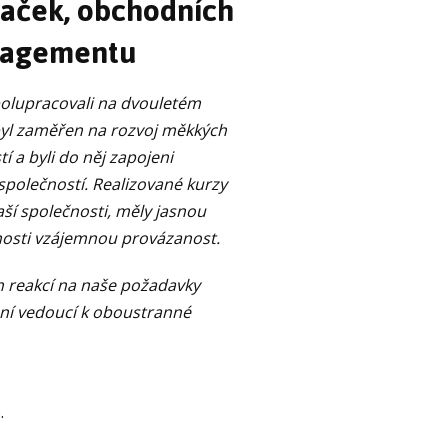
vaček, obchodních
nagementu
polupracovali na dvouletém
byl zaměřen na rozvoj měkkých
 a byli do něj zapojeni
společností. Realizované kurzy
aší společnosti, měly jasnou
nosti vzájemnou provázanost.
h reakcí na naše požadavky
šení vedoucí k oboustranné
.