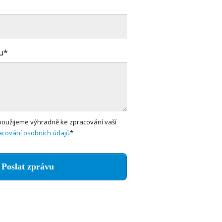
u*
použijeme výhradně ke zpracování vaší
acování osobních údajů
*
Poslat zprávu