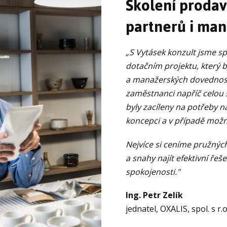
Školení proda
partnerů i ma
„S Vytásek konzult jsme s
dotačním projektu, který 
a manažerských dovedností
zaměstnanci napříč celou 
byly zacíleny na potřeby n
koncepci a v případě mož
Nejvíce si ceníme pružnýc
a snahy najít efektivní ře
spokojenosti
."
Ing. Petr Zelík
jednatel, OXALIS, spol. s r.o