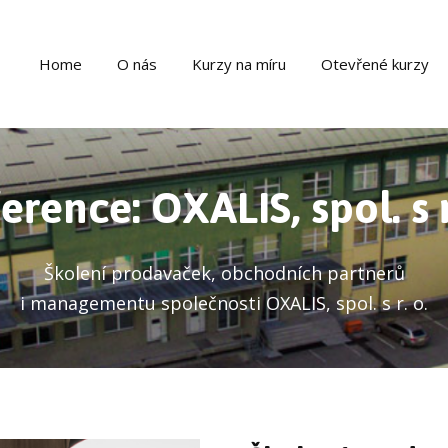
Home
O nás
Kurzy na míru
Otevřené kurzy
erence: OXALIS, spol. s r
Školení prodavaček, obchodních partnerů
i managementu společnosti OXALIS, spol. s r. o.