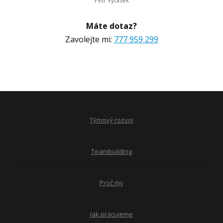
Petr Vytásek
Máte dotaz?
Zavolejte mi:
777 959 299
Týmový rozvoj
Teambuilding
Proč my
Jak pracujeme