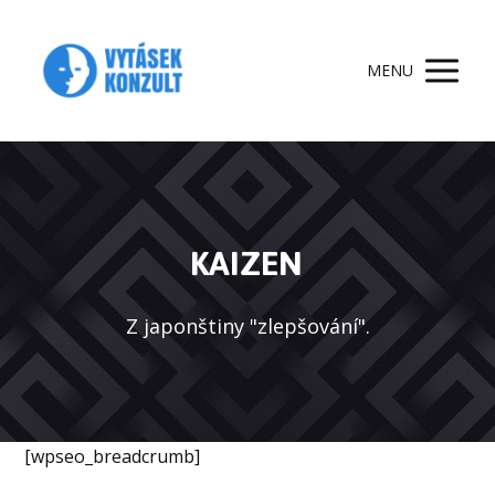
MENU
KAIZEN
Z japonštiny "zlepšování".
[wpseo_breadcrumb]