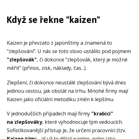
Když se řekne "kaizen"
Kaizen je převzato z japonštiny a znamená to
"zlepšování". U nás se toto slovo ustálilo pod pojmem
"zlepšovák"
, či dokonce "zlepšovák, který je možné
měřit" (přínos, zisk, náklady, čas...).
Zlepšení, či dokonce neustálé zlepšování bývá dnes
jedinou cestou, jak obstát na trhu. Mnohé firmy mají
Kaizen jako oficiální metodiku změn k lepšímu.
V jednodušších případech mají firmy
"krabici"
na zlepšováky
, které vyhodnocuje tým vedoucích.
Sofistikovanější přístup je, že určení pracovníci (tzv.
Kaizen tým
) - ať už to dělají naplno, nebo jako