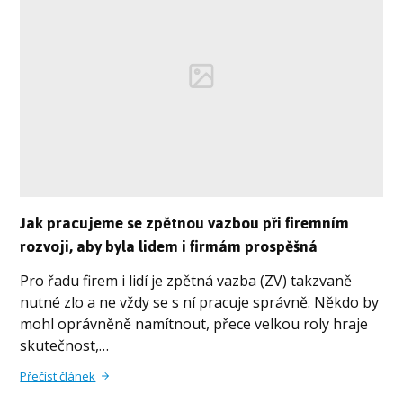
Jak pracujeme se zpětnou vazbou při firemním
rozvoji, aby byla lidem i firmám prospěšná
Pro řadu firem i lidí je zpětná vazba (ZV) takzvaně
nutné zlo a ne vždy se s ní pracuje správně. Někdo by
mohl oprávněně namítnout, přece velkou roly hraje
skutečnost,…
Přečíst článek