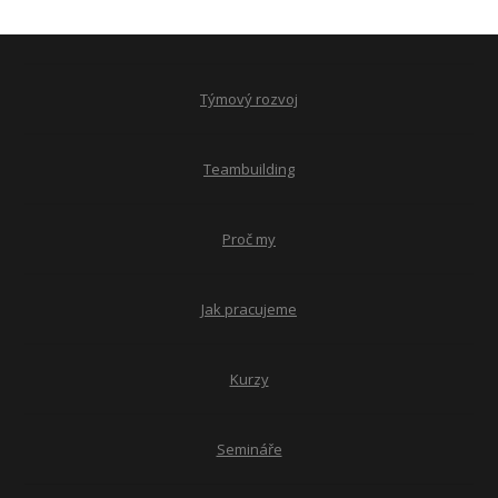
Týmový rozvoj
Teambuilding
Proč my
Jak pracujeme
Kurzy
Semináře