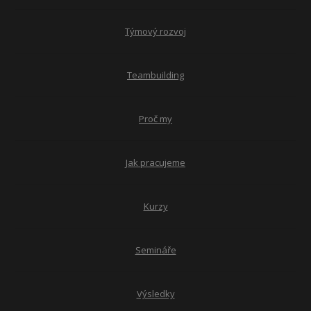
Týmový rozvoj
Teambuilding
Proč my
Jak pracujeme
Kurzy
Semináře
Výsledky