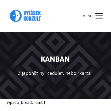
MENU
KANBAN
Z japonštiny "cedule", nebo "karta".
[wpseo_breadcrumb]