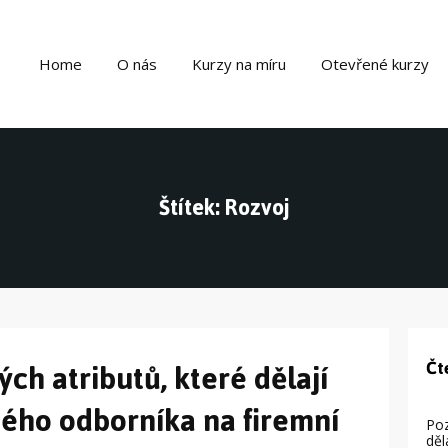
Home
O nás
Kurzy na míru
Otevřené kurzy
Štítek: Rozvoj
ých atributů, které dělají
Čt
ného odborníka na firemní
Poz
děl