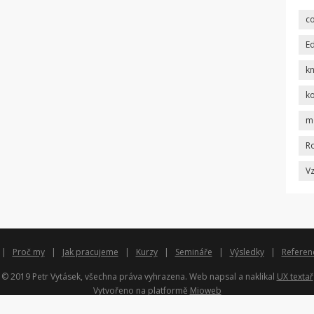
co
E
k
k
mo
R
V
Proč my
Jak pracujeme
Kurzy
Semináře
Výsledky
Referen
© 2019 Petr Vytásek, všechna práva vyhrazena. Web napsal a naklikal
UX textař
Vytvořeno na platformě
Mioweb