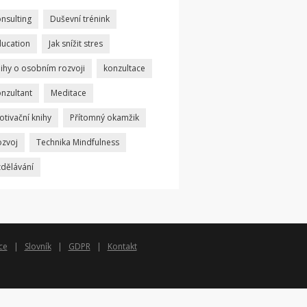
nsulting
Duševní trénink
ducation
Jak snížit stres
nihy o osobním rozvoji
konzultace
onzultant
Meditace
tivační knihy
Přítomný okamžik
ozvoj
Technika Mindfulness
zdělávání
ce
Slovník
GDPR
Kontakt