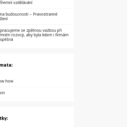
firemní vzdělávání
ma budoucnosti – Pravostranné
yšlení
 pracujeme se zpětnou vazbou při
emním rozvoji, aby byla lidem i firmám
ospěšná
mata:
ow how
kon
tky: