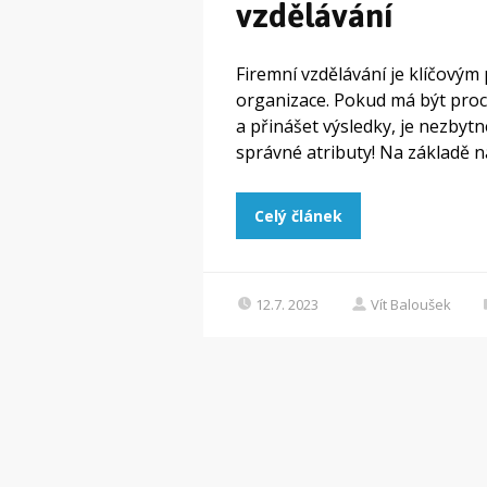
vzdělávání
Firemní vzdělávání je klíčový
organizace. Pokud má být proce
a přinášet výsledky, je nezbytn
správné atributy! Na základě na
Celý článek
12.7. 2023
Vít Baloušek