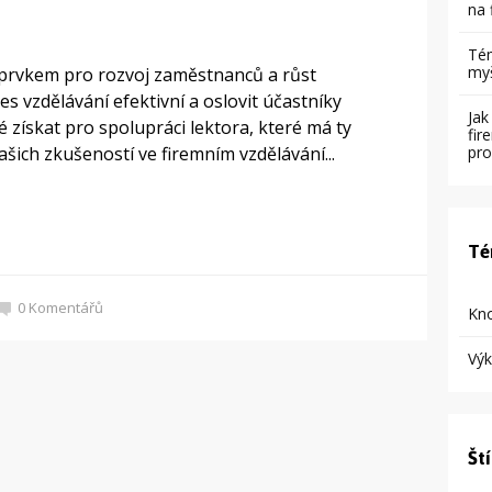
na 
Té
m
m prvkem pro rozvoj zaměstnanců a růst
s vzdělávání efektivní a oslovit účastníky
Jak
é získat pro spolupráci lektora, které má ty
fir
šich zkušeností ve firemním vzdělávání...
pr
Té
0
Komentářů
Kn
Vý
Ští