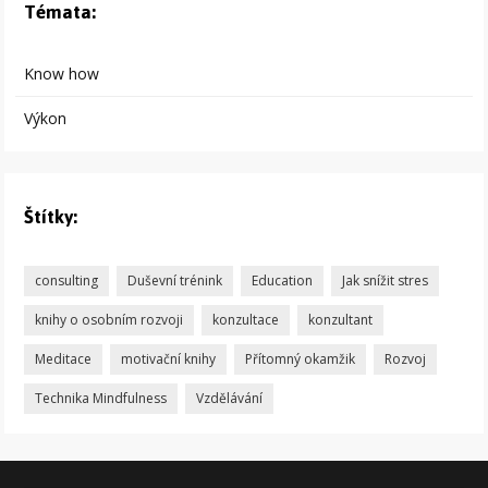
Témata:
Know how
Výkon
Štítky:
consulting
Duševní trénink
Education
Jak snížit stres
knihy o osobním rozvoji
konzultace
konzultant
Meditace
motivační knihy
Přítomný okamžik
Rozvoj
Technika Mindfulness
Vzdělávání