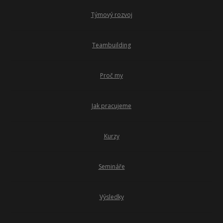
Týmový rozvoj
Teambuilding
Proč my
Jak pracujeme
Kurzy
Semináře
Výsledky