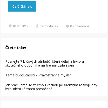
Celý článek
10.10. 2019
Petr Vytásek
0
Komentářů
Čtete také:
Poznejte 7 klíčových atributů, které dělají z lektora
skutečného odborníka na firemní vzdělávání
Téma budoucnosti – Pravostranné myšlení
Jak pracujeme se zpětnou vazbou při firemním rozvoji, aby
byla lidem i firmám prospěšná