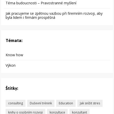
Téma budoucnosti – Pravostranné myšlení
Jak pracujeme se zpětnou vazbou při firemním rozvoji, aby
byla lidem i firmám prospěšná
Témata:
Know how
Výkon
Štítky:
consulting
Duševní trénink
Education
Jak snížit stres
knihy o osobním rozvoji
konzultace
konzultant