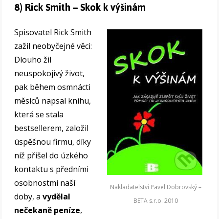
8) Rick Smith – Skok k výšinám
Spisovatel Rick Smith
zažil neobyčejné věci:
Dlouho žil
neuspokojivý život,
pak během osmnácti
měsíců napsal knihu,
která se stala
bestsellerem, založil
úspěšnou firmu, díky
níž přišel do úzkého
kontaktu s předními
osobnostmi naší
Nakladatelství Pavel Dobrovský –
doby, a
vydělal
BETA s.r.o. 2010
nečekaně peníze
,