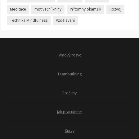
Meditace
motivační knihy
Přítomný okamžik
Rozvoj
Technika Mindfulness
Vzdělávání
Týmový rozvoj
Teambuilding
Proč my
Jak pracujeme
Kurzy