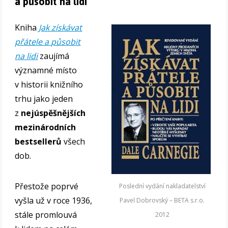
a působit na lidi
Kniha
Jak získávat
přátele a působit
na lidi
zaujímá
významné místo
v historii knižního
trhu jako jeden
z
nejúspěšnějších
mezinárodních
bestsellerů
všech
dob.
Přestože poprvé
Poslední vydání nakladatelství
vyšla už v roce 1936,
Pavel Dobrovský – BETA s.r.o.
stále promlouvá
2012