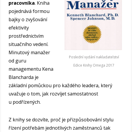
pracovníka
. Kniha
pojednává formou
bajky o zvyšování
efektivity
prostřednictvím
situačního vedení.
Minutový manažer
Poslední vydání nakladatelství
od guru
Edice Knihy Omega 2017
managementu Kena
Blancharda je
základní pomůckou pro každého leadera, který
uvažuje o tom, jak rozvíjet samostatnost
u podřízených.
Z knihy se dozvíte, proč je přizpůsobování stylu
řízení potřebám jednotlivých zaměstnanců tak