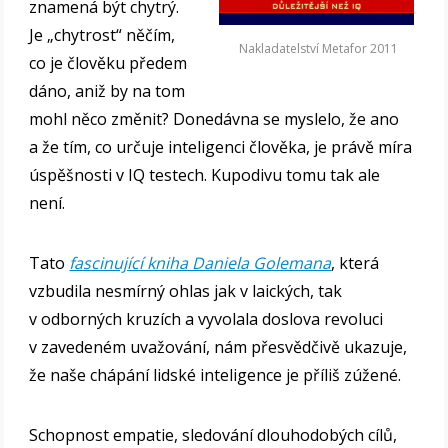
znamená být chytrý.
Je „chytrost“ něčím,
Nakladatelství Metafor 2011
co je člověku předem
dáno, aniž by na tom
mohl něco změnit? Donedávna se myslelo, že ano
a že tím, co určuje inteligenci člověka, je právě míra
úspěšnosti v IQ testech. Kupodivu tomu tak ale
není.
Tato
fascinující kniha Daniela Golemana
, která
vzbudila nesmírný ohlas jak v laických, tak
v odborných kruzích a vyvolala doslova revoluci
v zavedeném uvažování, nám přesvědčivě ukazuje,
že naše chápání lidské inteligence je příliš zúžené.
Schopnost empatie, sledování dlouhodobých cílů,