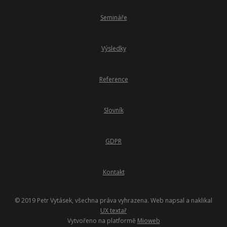
Semináře
Výsledky
Reference
Slovník
GDPR
Kontakt
© 2019 Petr Vytásek, všechna práva vyhrazena. Web napsal a naklikal
UX textař
Vytvořeno na platformě
Mioweb