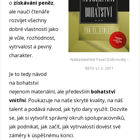
o
získávání peněz
,
ale naučí čtenáře
rozvíjet všechny
dobré vlastnosti jako
je vůle, rozhodnost,
vytrvalost a pevný
charakter.
Nakladatelství Pavel Dobrovský –
BETA s.r.o. 2011
Je to tedy návod
na bohatství
nejenom materiální, ale především
bohatství
vnitřní
. Poukazuje na naše skryté kvality, na náš
talent a podává návod, jak tyto dary využít. Dozvíte
se, jak si vytvořit správný okruh spolupracovníků,
jak podnikat, jak začít, jak vytrvalostí dovést své
záměry k úspěšnému konci.