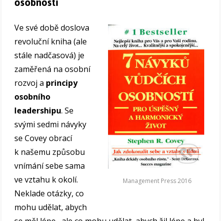
osobností
Ve své době doslova
revoluční kniha (ale
stále nadčasová) je
zaměřená na osobní
rozvoj a
principy
osobního
leadershipu
. Se
svými sedmi návyky
se Covey obrací
k našemu způsobu
vnímání sebe sama
ve vztahu k okolí.
Management Press 2016
Neklade otázky, co
mohu udělat, abych
se měl lépe, ale co mohu udělat, abych žil lépe a byl