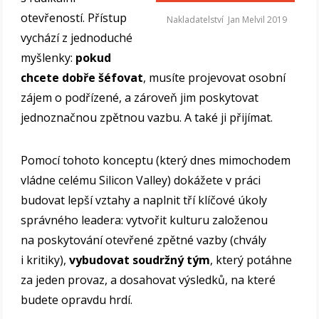
otevřeností. Přístup
Nakladatelství Jan Melvil 2019
vychází z jednoduché
myšlenky:
pokud
chcete dobře šéfovat
, musíte projevovat osobní
zájem o podřízené, a zároveň jim poskytovat
jednoznačnou zpětnou vazbu. A také ji přijímat.
Pomocí tohoto konceptu (který dnes mimochodem
vládne celému Silicon Valley) dokážete v práci
budovat lepší vztahy a naplnit tří klíčové úkoly
správného leadera: vytvořit kulturu založenou
na poskytování otevřené zpětné vazby (chvály
i kritiky),
vybudovat soudržný tým
, který potáhne
za jeden provaz, a dosahovat výsledků, na které
budete opravdu hrdí.