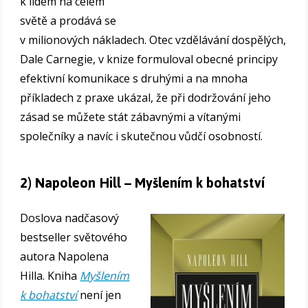
k lidem na celém
světě a prodává se
v milionových nákladech. Otec vzdělávání dospělých,
Dale Carnegie, v knize formuloval obecné principy
efektivní komunikace s druhými a na mnoha
příkladech z praxe ukázal, že při dodržování jeho
zásad se můžete stát zábavnými a vítanými
společníky a navíc i skutečnou vůdčí osobností.
2) Napoleon Hill – Myšlením k bohatství
Doslova nadčasový
bestseller světového
autora Napolena
Hilla. Kniha
Myšlením
k bohatství
není jen