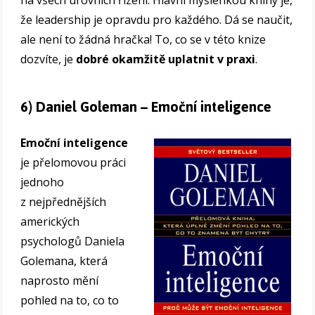
na všech úrovních řízení. Hlavní myšlenkou knihy je,
že leadership je opravdu pro každého. Dá se naučit,
ale není to žádná hračka! To, co se v této knize
dozvíte, je
dobré okamžitě uplatnit v praxi
.
6) Daniel Goleman – Emoční inteligence
Emoční inteligence
je přelomovou práci
jednoho
z nejpřednějších
amerických
psychologů Daniela
Golemana, která
naprosto mění
pohled na to, co to