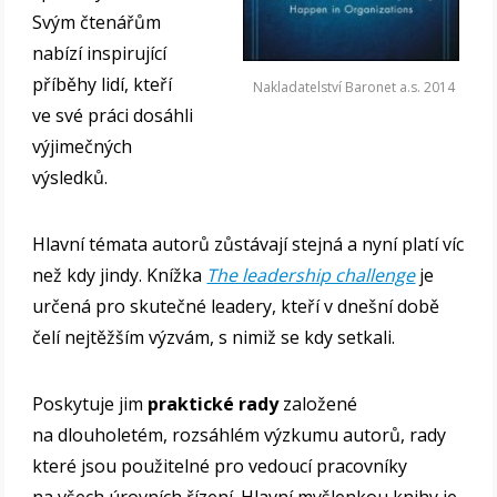
Svým čtenářům
nabízí inspirující
příběhy lidí, kteří
Nakladatelství Baronet a.s. 2014
ve své práci dosáhli
výjimečných
výsledků.
Hlavní témata autorů zůstávají stejná a nyní platí víc
než kdy jindy. Knížka
The leadership challenge
je
určená pro skutečné leadery, kteří v dnešní době
čelí nejtěžším výzvám, s nimiž se kdy setkali.
Poskytuje jim
praktické rady
založené
na dlouholetém, rozsáhlém výzkumu autorů, rady
které jsou použitelné pro vedoucí pracovníky