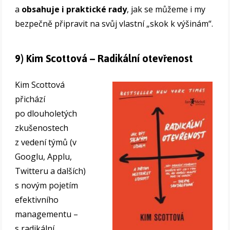
a
obsahuje i praktické rady
, jak se můžeme i my
bezpečně připravit na svůj vlastní „skok k výšinám“.
9) Kim Scottová – Radikální otevřenost
Kim Scottová
přichází
po dlouholetých
zkušenostech
z vedení týmů (v
Googlu, Applu,
Twitteru a dalších)
s novým pojetím
efektivního
managementu –
s radikální