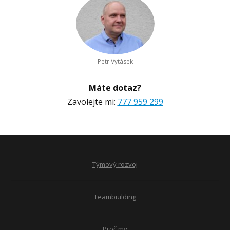
Petr Vytásek
Máte dotaz?
Zavolejte mi:
777 959 299
Týmový rozvoj
Teambuilding
Proč my