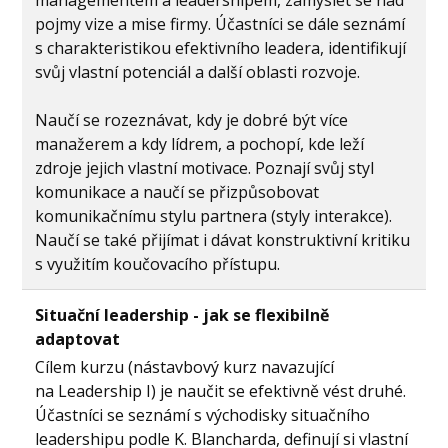
managementem a leadershipem, zamyslet se nad
pojmy vize a mise firmy. Účastníci se dále seznámí
s charakteristikou efektivního leadera, identifikují
svůj vlastní potenciál a další oblasti rozvoje.
Naučí se rozeznávat, kdy je dobré být více
manažerem a kdy lídrem, a pochopí, kde leží
zdroje jejich vlastní motivace. Poznají svůj styl
komunikace a naučí se přizpůsobovat
komunikačnímu stylu partnera (styly interakce).
Naučí se také přijímat i dávat konstruktivní kritiku
s využitím koučovacího přístupu.
Situační leadership - jak se flexibilně
adaptovat
Cílem kurzu (nástavbový kurz navazující
na Leadership I) je naučit se efektivně vést druhé.
Účastníci se seznámí s východisky situačního
leadershipu podle K. Blancharda, definují si vlastní