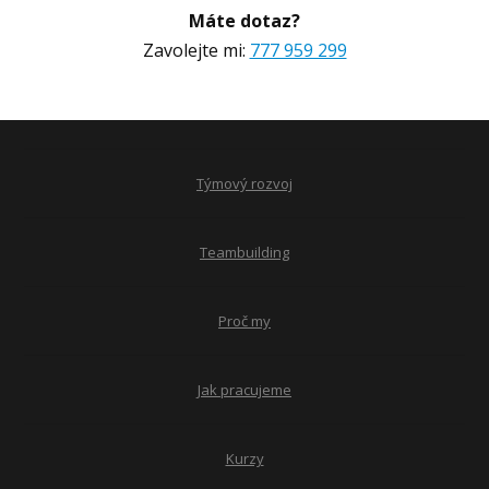
Máte dotaz?
Zavolejte mi:
777 959 299
Týmový rozvoj
Teambuilding
Proč my
Jak pracujeme
Kurzy