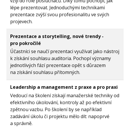
vžijí do role posluchačů. Díky tomu pochopí, jak
lépe prezentovat. Jednoduchými technikami
prezentace zvýší svou profesionalitu ve svých
projevech.
Prezentace a storytelling, nové trendy -
pro pokročilé
Účastníci se naučí prezentaci využívat jako nástroj
k získání souhlasu auditoria. Pochopí významy
jednotlivých fází prezentace opět s důrazem
na získání souhlasu přítomných.
Leadership a management z praxe a pro praxi
Vedoucí na školení získají manažerské techniky od
efektivního úkolování, kontroly až po efektivní
zpětnou vazbu. Po školení by se například
zadávání úkolu či projektu mělo dít: napoprvé
a správně.