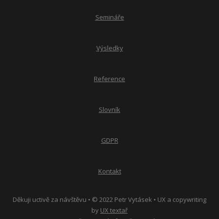
Semináře
Výsledky
Reference
Slovník
GDPR
Kontakt
Děkuji uctivě za návštěvu • © 2022 Petr Vytásek • UX a copywriting
by
UX textař