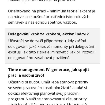
Orientováno na praxi – minimum teorie, akcent je
na nácvik a zkoušení prostřednictvím rolových
sehrávek s následnou zpětnou vazbou.
Delegování krok za krokem, aktivní nácvik
Účastníci se dozví či připomenou, kdy začíná
delegování, jaké krizové momenty při delegování
existují, jak tato rizika eliminovat či jak při rozvoji
delegovaného zasahovat pozitivně.
Time management IV. generace, jak spojit
práci a osobní život
Účastníci si budou umět lépe stanovit priority
ve svém pracovním i osobním životě a také si
dokáží efektivněji plánovat svůj pracovní
program. Naučí se stanovovat si cíle, priority
a jejich pořadí. Vyhnou se stresu, který na ně